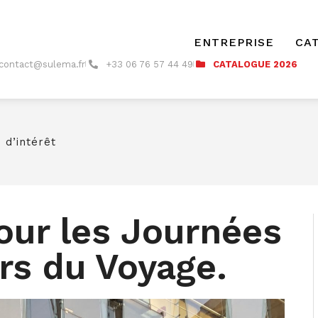
ENTREPRISE
CA
contact@sulema.fr
+33 06 76 57 44 49
CATALOGUE 2026
 d’intérêt
our les Journées
rs du Voyage.