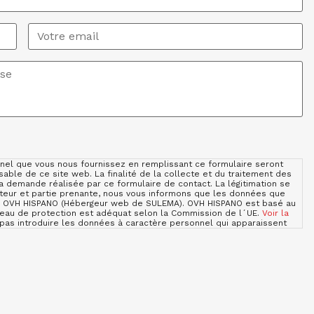
Email
*
el que vous nous fournissez en remplissant ce formulaire seront
ble de ce site web. La finalité de la collecte et du traitement des
demande réalisée par ce formulaire de contact. La légitimation se
teur et partie prenante, nous vous informons que les données que
de OVH HISPANO (Hébergeur web de SULEMA). OVH HISPANO est basé au
iveau de protection est adéquat selon la Commission de l´UE.
Voir la
e pas introduire les données à caractère personnel qui apparaissent
onséquence que nous ne pourrions pas répondre à la sollicitude.
imitation et de suppression en nous contactant sur sulema@sulema.es
d´une autorité de contrôle. Vous pouvez consulter les informations
des données sur notre site web sulema.fr, tout comme la possibilité