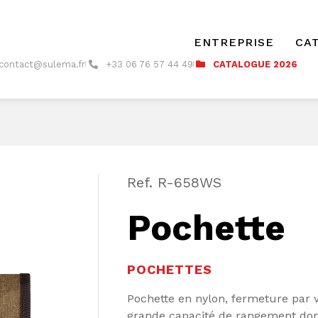
ENTREPRISE
CA
contact@sulema.fr
+33 06 76 57 44 49
CATALOGUE 2026
Ref. R-658WS
Pochette
POCHETTES
Pochette en nylon, fermeture par
grande capacité de rangement dont 