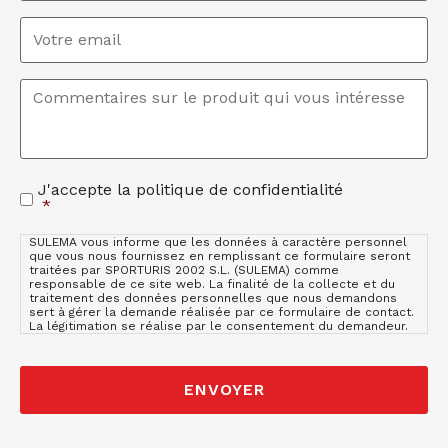
Email
*
Commentaires
*
J'accepte la politique de confidentialité
Acceptation
*
de
la
SULEMA vous informe que les données à caractère personnel
politique
que vous nous fournissez en remplissant ce formulaire seront
de
traitées par SPORTURIS 2002 S.L. (SULEMA) comme
responsable de ce site web. La finalité de la collecte et du
confidentialité
*
traitement des données personnelles que nous demandons
sert à gérer la demande réalisée par ce formulaire de contact.
La légitimation se réalise par le consentement du demandeur.
Comme utilisateur et partie prenante, nous vous informons que
les données que vous nous transmettez seront gardées sur les
serveurs de OVH HISPANO (Hébergeur web de SULEMA). OVH
HISPANO est basé au sein de l´Union Européenne, en France, un
pays dont le niveau de protection est adéquat selon la
Commission de l´UE.
Voir la politique de confidentialité de OVH
HISPANO
. Le fait de ne pas introduire les données à caractère
personnel qui apparaissent sur le formulaire comme