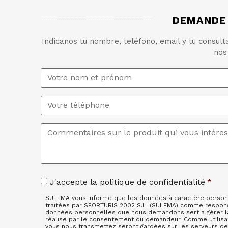
DEMANDE 
Indícanos tu nombre, teléfono, email y tu consul
nos
Nom
et
prénom
*
Téléphone
Commentaires
*
Acceptation
J'accepte la politique de confidentialité
*
de
SULEMA vous informe que les données à caractère personn
la
traitées par SPORTURIS 2002 S.L. (SULEMA) comme responsa
politique
données personnelles que nous demandons sert à gérer la 
réalise par le consentement du demandeur. Comme utilisa
de
vous nous transmettez seront gardées sur les serveurs 