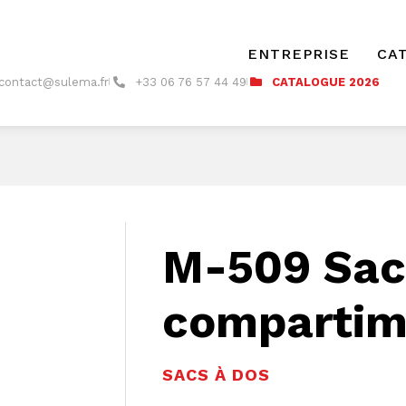
ENTREPRISE
CA
contact@sulema.fr
+33 06 76 57 44 49
CATALOGUE 2026
M-509 Sac
compartim
SACS À DOS