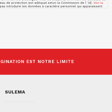
iveau de protection est adéquat selon la Commission de l´UE.
Voir la
e pas introduire les données à caractère personnel qui apparaissent
onséquence que nous ne pourrions pas répondre à la sollicitude.
imitation et de suppression en nous contactant sur sulema@sulema.es
d´une autorité de contrôle. Vous pouvez consulter les informations
des données sur notre site web sulema.fr, tout comme la possibilité
GINATION EST NOTRE LIMITE
SULEMA