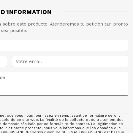
D'INFORMATION
ta sobre este producto. Atenderemos tu petición tan pronto
 sea posible.
Email
*
el que vous nous fournissez en remplissant ce formulaire seront
ble de ce site web. La finalité de la collecte et du traitement des
demande réalisée par ce formulaire de contact. La légitimation se
teur et partie prenante, nous vous informons que les données que
de OVH HISPANO (Hébergeur web de SULEMA). OVH HISPANO est basé au