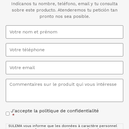
Indícanos tu nombre, teléfono, email y tu consulta
sobre este producto. Atenderemos tu petición tan
pronto nos sea posible.
Nom
et
prénom
*
Téléphone
Email
*
Commentaires
*
J'accepte la politique de confidentialité
Acceptation
*
de
la
SULEMA vous informe que les données à caractère personnel
politique